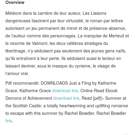
Overview
Météore dans la carrière de leur auteur, Les Liaisons
dangereuses fascinent par leur virtuosité, le roman par lettres
autorisant un jeu permanent de miroir et de présence-absence,
de l'auteur comme des personnages. La marquise de Merteuil et
le vicomte de Valmont, les deux célèbres stratèges du
libertinage, n'y séduisent pas seulement des jeunes gens naïfs,
qu'ils entraînent à leur perte. Ils séduisent aussi le lecteur en
laissant deviner, sous le masque du cynisme, le visage de
l'amour vrai.
Pdf recommandé: DOWNLOADS Just a Fling by Katherine
Grace, Katherine Grace
download link
, Online Read Ebook
Demons of Achievement
download link
, Read [pdf]> Summer at
the Scottish Castle: a totally heartwarming and uplifting romance
to escape with this summer by Rachel Bowdler, Rachel Bowdler
link
,