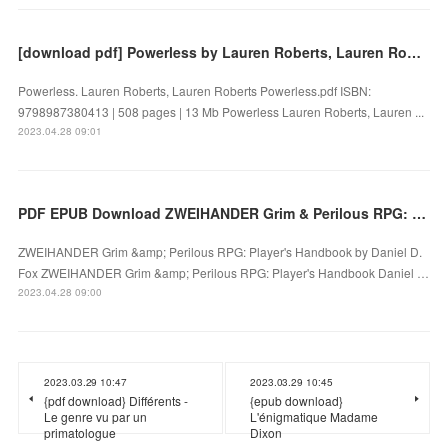
[download pdf] Powerless by Lauren Roberts, Lauren Roberts
Powerless. Lauren Roberts, Lauren Roberts Powerless.pdf ISBN:
9798987380413 | 508 pages | 13 Mb Powerless Lauren Roberts, Lauren ...
2023.04.28 09:01
PDF EPUB Download ZWEIHANDER Grim & Perilous RPG: Player's Handbook by Daniel D. Fox Full Book
ZWEIHANDER Grim &amp; Perilous RPG: Player's Handbook by Daniel D.
Fox ZWEIHANDER Grim &amp; Perilous RPG: Player's Handbook Daniel …
2023.04.28 09:00
2023.03.29 10:47
2023.03.29 10:45
{pdf download} Différents -
{epub download}
Le genre vu par un
L'énigmatique Madame
primatologue
Dixon