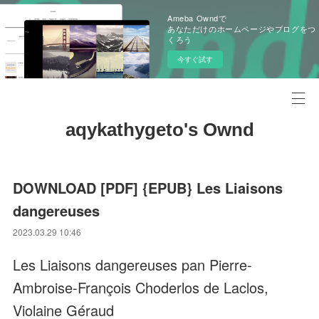
Ameba Owndで
あなただけのホームページやブログをつ
くろう
今すぐ試す
aqykathygeto's Ownd
DOWNLOAD [PDF] {EPUB} Les Liaisons
dangereuses
2023.03.29 10:46
Les Liaisons dangereuses pan Pierre-
Ambroise-François Choderlos de Laclos,
Violaine Géraud